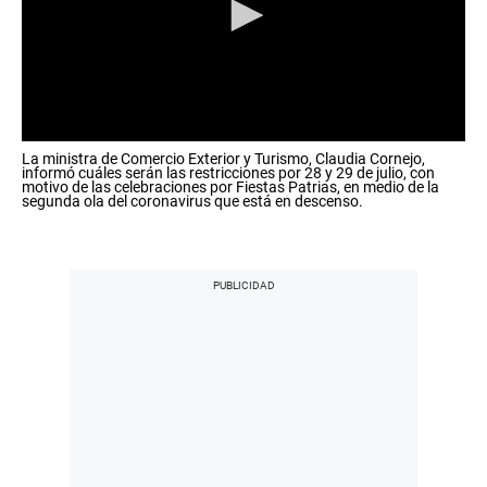
0
La ministra de Comercio Exterior y Turismo, Claudia Cornejo,
s
informó cuáles serán las restricciones por 28 y 29 de julio, con
e
motivo de las celebraciones por Fiestas Patrias, en medio de la
c
segunda ola del coronavirus que está en descenso.
o
n
d
s
o
f
0
s
e
c
o
n
d
s