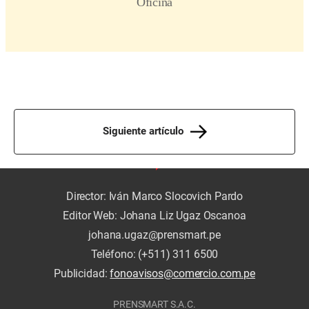
Siguiente artículo
Director: Iván Marco Slocovich Pardo
Editor Web: Johana Liz Ugaz Oscanoa
johana.ugaz@prensmart.pe
Teléfono: (+511) 311 6500
Publicidad:
fonoavisos@comercio.com.pe
PRENSMART S.A.C.