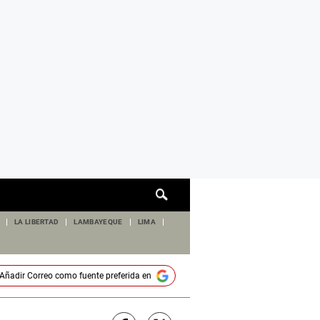
Cuadro
de
búsqueda
LA LIBERTAD
LAMBAYEQUE
LIMA
Añadir
Correo
como fuente preferida en