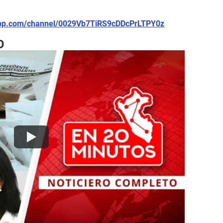
app.com/channel/0029Vb7TiRS9cDDcPrLTPY0z
O