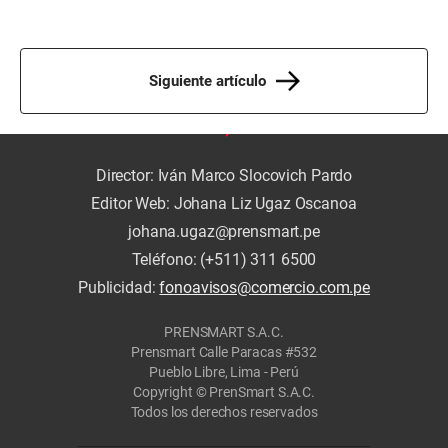
Siguiente artículo
Director: Iván Marco Slocovich Pardo
Editor Web: Johana Liz Ugaz Oscanoa
johana.ugaz@prensmart.pe
Teléfono: (+511) 311 6500
Publicidad:
fonoavisos@comercio.com.pe
PRENSMART S.A.C.
Prensmart Calle Paracas #532
Pueblo Libre, Lima - Perú
Copyright © PrenSmart S.A.C.
Todos los derechos reservados