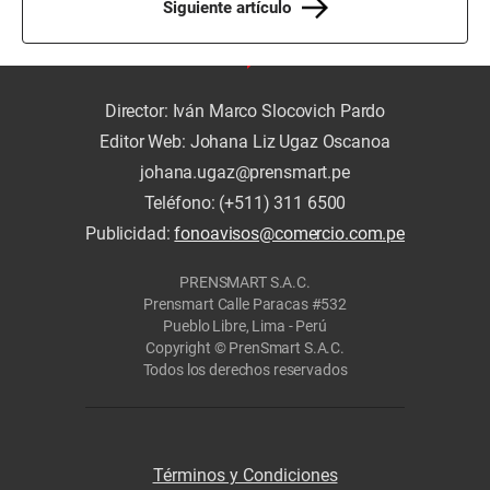
Siguiente artículo
Director: Iván Marco Slocovich Pardo
Editor Web: Johana Liz Ugaz Oscanoa
johana.ugaz@prensmart.pe
Teléfono: (+511) 311 6500
Publicidad:
fonoavisos@comercio.com.pe
PRENSMART S.A.C.
Prensmart Calle Paracas #532
Pueblo Libre, Lima - Perú
Copyright © PrenSmart S.A.C.
Todos los derechos reservados
Términos y Condiciones