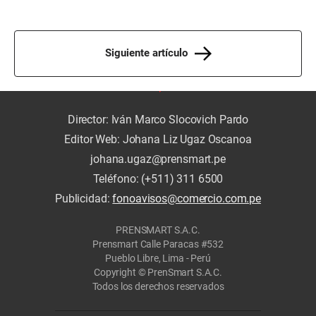
Siguiente artículo
Director: Iván Marco Slocovich Pardo
Editor Web: Johana Liz Ugaz Oscanoa
johana.ugaz@prensmart.pe
Teléfono: (+511) 311 6500
Publicidad:
fonoavisos@comercio.com.pe
PRENSMART S.A.C.
Prensmart Calle Paracas #532
Pueblo Libre, Lima - Perú
Copyright © PrenSmart S.A.C.
Todos los derechos reservados