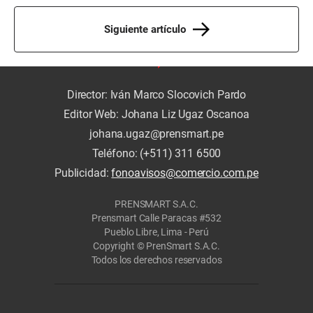
Siguiente artículo
Director: Iván Marco Slocovich Pardo
Editor Web: Johana Liz Ugaz Oscanoa
johana.ugaz@prensmart.pe
Teléfono: (+511) 311 6500
Publicidad:
fonoavisos@comercio.com.pe
PRENSMART S.A.C.
Prensmart Calle Paracas #532
Pueblo Libre, Lima - Perú
Copyright © PrenSmart S.A.C.
Todos los derechos reservados