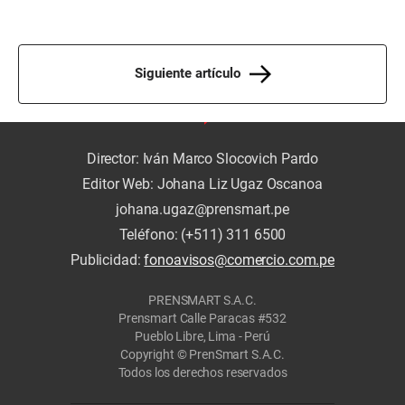
Siguiente artículo
Director: Iván Marco Slocovich Pardo
Editor Web: Johana Liz Ugaz Oscanoa
johana.ugaz@prensmart.pe
Teléfono: (+511) 311 6500
Publicidad:
fonoavisos@comercio.com.pe
PRENSMART S.A.C.
Prensmart Calle Paracas #532
Pueblo Libre, Lima - Perú
Copyright © PrenSmart S.A.C.
Todos los derechos reservados