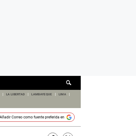
Cuadro
de
búsqueda
LA LIBERTAD
LAMBAYEQUE
LIMA
Añadir
Correo
como fuente preferida en