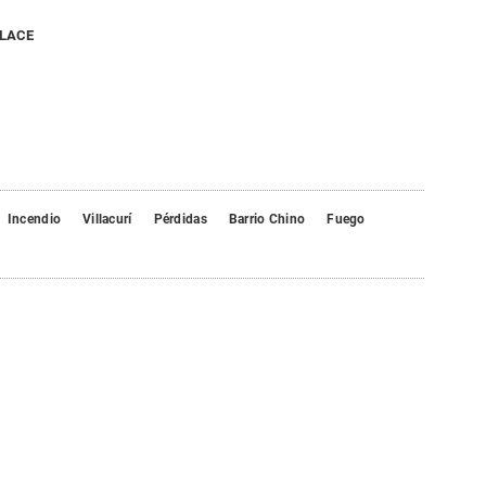
NLACE
Incendio
Villacurí
Pérdidas
Barrio Chino
Fuego