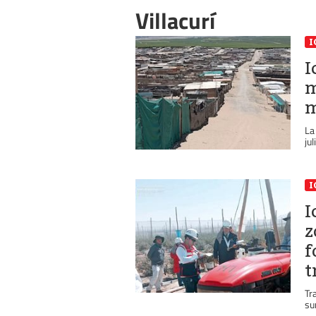
Villacurí
I
I
m
m
La
jul
I
I
z
f
t
Tr
su