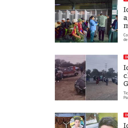
I
a
m
Co
de
I
I
c
G
Ti
Pa
I
I