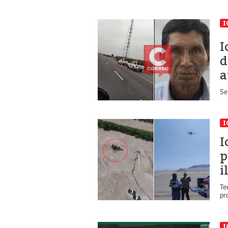
I
I
d
a
Se
I
I
p
i
Te
pr
I