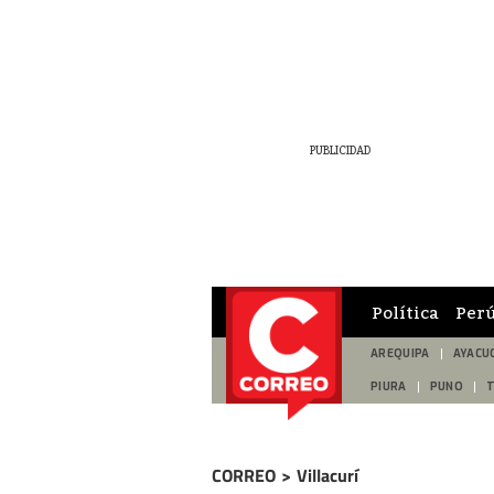
Política
Per
AREQUIPA
AYACU
PIURA
PUNO
CORREO
>
Villacurí