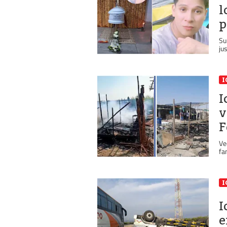
l
p
Su
jus
I
I
v
F
Ve
fa
I
I
e