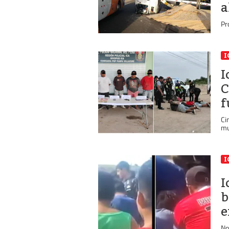
a
Pr
I
I
C
f
Ci
mu
I
I
b
e
No