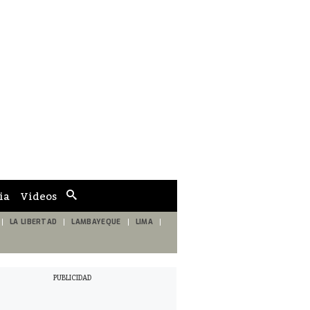
ia
Videos
Cuadro
de
búsqueda
LA LIBERTAD
LAMBAYEQUE
LIMA