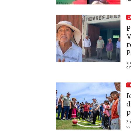
I
P
V
r
P
En
di
I
I
d
p
Zo
de