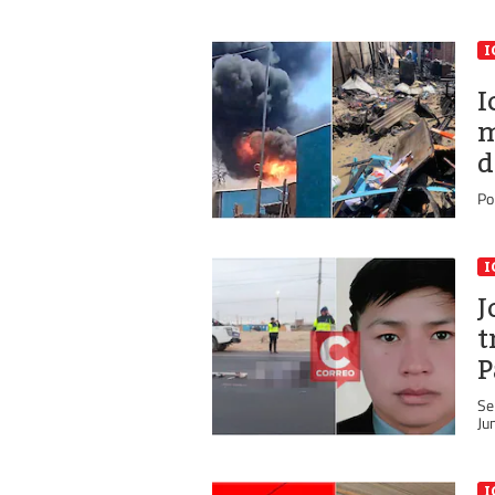
I
I
m
d
Po
I
J
t
P
Se
Ju
I