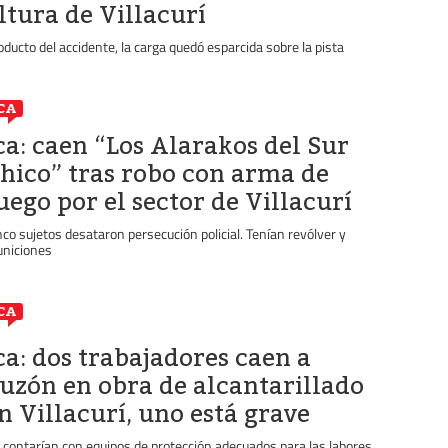
ltura de Villacurí
oducto del accidente, la carga quedó esparcida sobre la pista
CA
ca: caen “Los Alarakos del Sur
hico” tras robo con arma de
uego por el sector de Villacurí
nco sujetos desataron persecución policial. Tenían revólver y
niciones
CA
ca: dos trabajadores caen a
uzón en obra de alcantarillado
n Villacurí, uno está grave
 contarían con equipos de protección adecuados para las labores