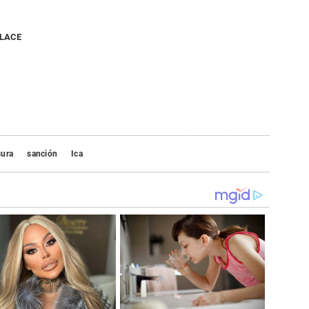
NLACE
sura
sanción
Ica