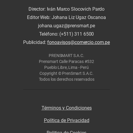
Director: Iván Marco Slocovich Pardo
Editor Web: Johana Liz Ugaz Oscanoa
johana.ugaz@prensmart.pe
Teléfono: (+511) 311 6500
Publicidad:
fonoavisos@comercio.com.pe
PRENSMART S.A.C.
Prensmart Calle Paracas #532
Pueblo Libre, Lima - Perú
Copyright © PrenSmart S.A.C.
Todos los derechos reservados
Términos y Condiciones
Política de Privacidad
Politica de Cookies