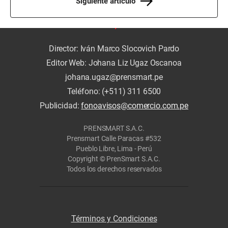
Siguiente artículo
Director: Iván Marco Slocovich Pardo
Editor Web: Johana Liz Ugaz Oscanoa
johana.ugaz@prensmart.pe
Teléfono: (+511) 311 6500
Publicidad:
fonoavisos@comercio.com.pe
PRENSMART S.A.C.
Prensmart Calle Paracas #532
Pueblo Libre, Lima - Perú
Copyright © PrenSmart S.A.C.
Todos los derechos reservados
Términos y Condiciones