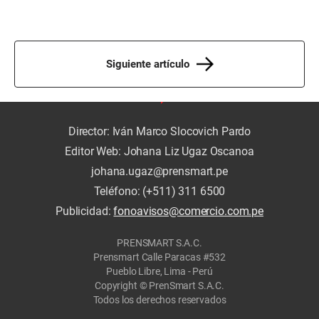
Siguiente artículo
Director: Iván Marco Slocovich Pardo
Editor Web: Johana Liz Ugaz Oscanoa
johana.ugaz@prensmart.pe
Teléfono: (+511) 311 6500
Publicidad:
fonoavisos@comercio.com.pe
PRENSMART S.A.C.
Prensmart Calle Paracas #532
Pueblo Libre, Lima - Perú
Copyright © PrenSmart S.A.C.
Todos los derechos reservados