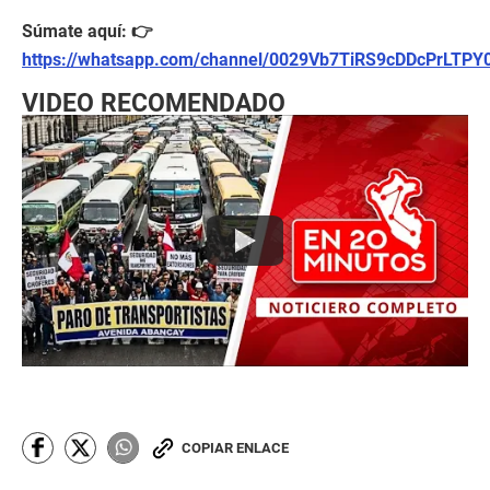
Súmate aquí: 👉
https://whatsapp.com/channel/0029Vb7TiRS9cDDcPrLTPY
VIDEO RECOMENDADO
COPIAR ENLACE