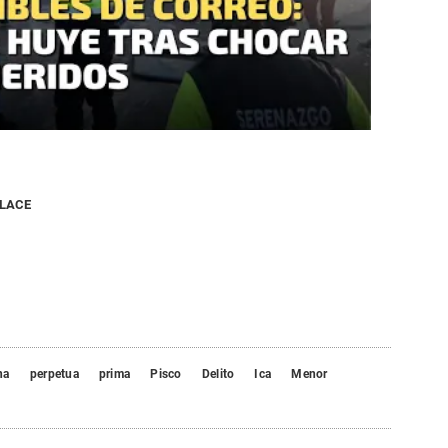
NLACE
na
perpetua
prima
Pisco
Delito
Ica
Menor