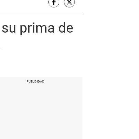
 su prima de
á