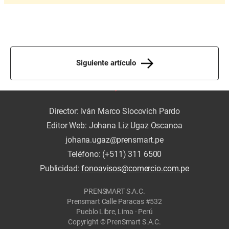
Siguiente artículo
Director: Iván Marco Slocovich Pardo
Editor Web: Johana Liz Ugaz Oscanoa
johana.ugaz@prensmart.pe
Teléfono: (+511) 311 6500
Publicidad:
fonoavisos@comercio.com.pe
PRENSMART S.A.C.
Prensmart Calle Paracas #532
Pueblo Libre, Lima - Perú
Copyright © PrenSmart S.A.C.