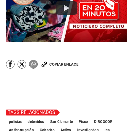
COPIAR ENLACE
TAGS RELACIONADOS
policías
detenidos
San Clemente
Pisco
DIRCOCOR
Anticorrupción
Cohecho
Activo
Investigados
Ica