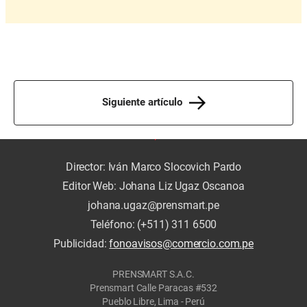
Siguiente artículo
Director: Iván Marco Slocovich Pardo
Editor Web: Johana Liz Ugaz Oscanoa
johana.ugaz@prensmart.pe
Teléfono: (+511) 311 6500
Publicidad:
fonoavisos@comercio.com.pe
PRENSMART S.A.C.
Prensmart Calle Paracas #532
Pueblo Libre, Lima - Perú