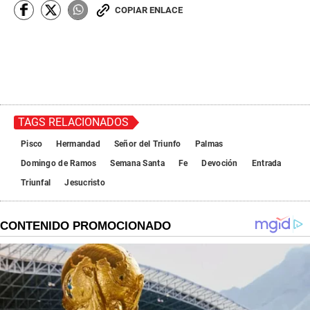
COPIAR ENLACE
TAGS RELACIONADOS
Pisco
Hermandad
Señor del Triunfo
Palmas
Domingo de Ramos
Semana Santa
Fe
Devoción
Entrada
Triunfal
Jesucristo