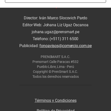
Director: Iván Marco Slocovich Pardo
Editor Web: Johana Liz Ugaz Oscanoa
johana.ugaz@prensmart.pe
Teléfono: (+511) 311 6500
Publicidad:
fonoavisos@comercio.com.pe
PRENSMART S.A.C.
Prensmart Calle Paracas #532
Pueblo Libre, Lima - Perú
Copyright © PrenSmart S.A.C.
Todos los derechos reservados
Términos y Condiciones
Política de Privacidad