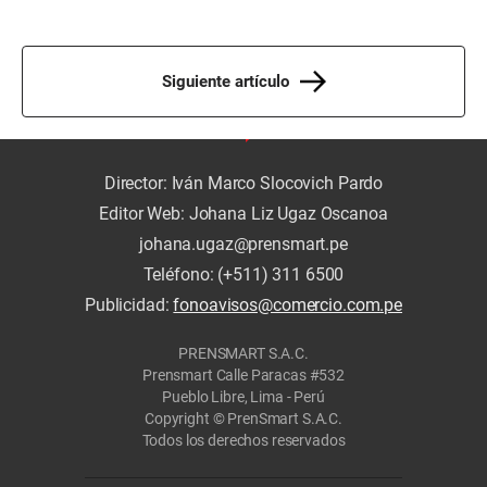
Siguiente artículo
Director: Iván Marco Slocovich Pardo
Editor Web: Johana Liz Ugaz Oscanoa
johana.ugaz@prensmart.pe
Teléfono: (+511) 311 6500
Publicidad:
fonoavisos@comercio.com.pe
PRENSMART S.A.C.
Prensmart Calle Paracas #532
Pueblo Libre, Lima - Perú
Copyright © PrenSmart S.A.C.
Todos los derechos reservados