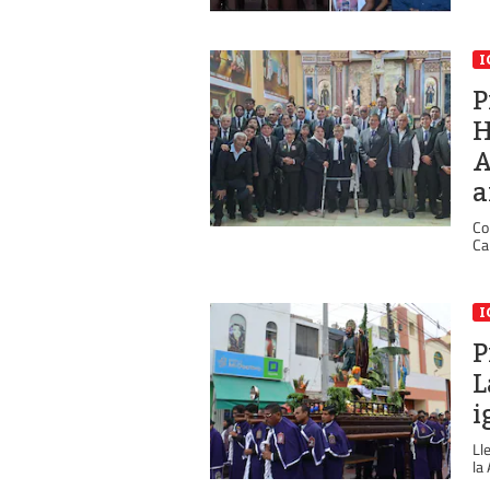
I
P
H
A
a
Co
Ca
I
P
L
i
Ll
la