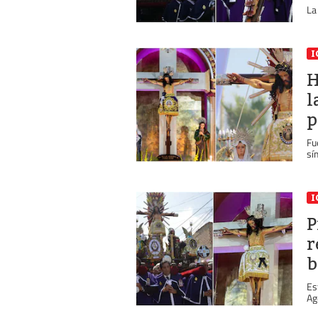
La
I
H
l
p
Fu
sí
I
P
r
b
Es
Ag