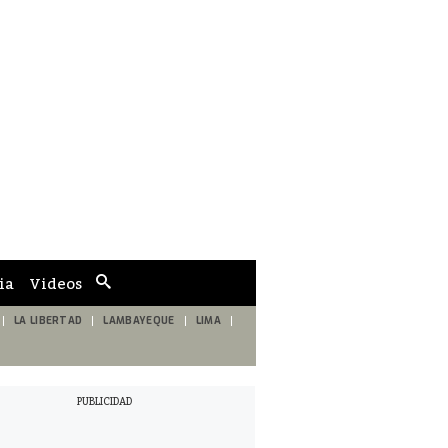
ia
Videos
Cuadro
de
búsqueda
LA LIBERTAD
LAMBAYEQUE
LIMA