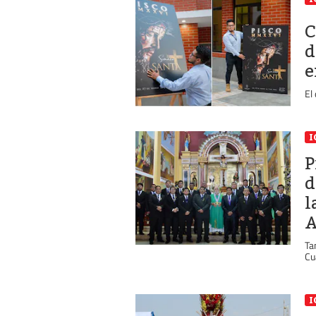
C
d
e
El
I
P
d
l
A
Ta
Cu
I