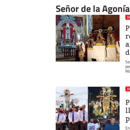
Señor de la Agonía
I
P
r
a
d
Se
pe
Ma
I
P
l
p
En