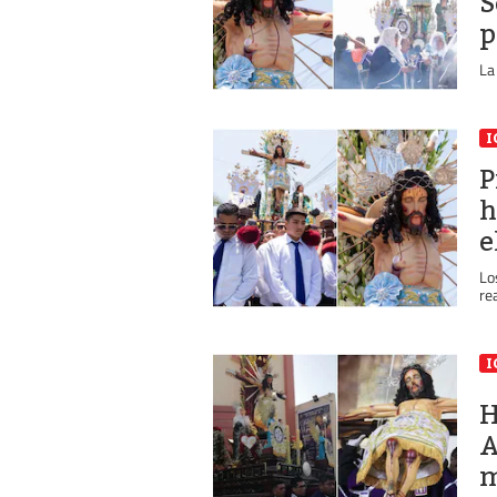
S
p
La
I
P
h
e
Lo
re
I
H
A
m