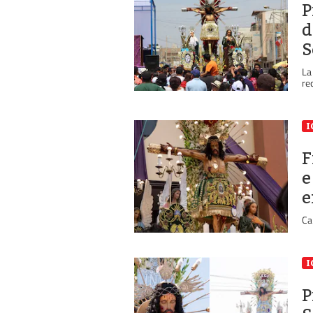
P
d
S
La
re
I
F
e
e
Ca
I
P