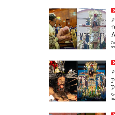
I
P
f
A
Co
re
I
P
p
p
Se
04
I