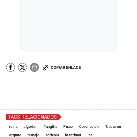
COPIAR ENLACE
TAGS RELACIONADOS
reina
algodón
Tangüis
Pisco
Coronación
Tradición
orgullo
trabajo
agrícola
identidad
Ica