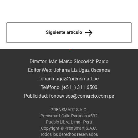
Siguiente artículo
Director: Iván Marco Slocovich Pardo
Editor Web: Johana Liz Ugaz Oscanoa
johana.ugaz@prensmart.pe
Teléfono: (+511) 311 6500
Publicidad:
fonoavisos@comercio.com.pe
PRENSMART S.A.C.
Prensmart Calle Paracas #532
Pueblo Libre, Lima - Perú
Copyright © PrenSmart S.A.C.
Todos los derechos reservados