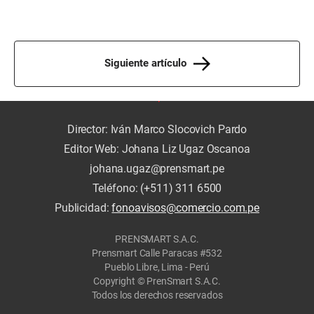
Siguiente artículo
Director: Iván Marco Slocovich Pardo
Editor Web: Johana Liz Ugaz Oscanoa
johana.ugaz@prensmart.pe
Teléfono: (+511) 311 6500
Publicidad:
fonoavisos@comercio.com.pe
PRENSMART S.A.C.
Prensmart Calle Paracas #532
Pueblo Libre, Lima - Perú
Copyright © PrenSmart S.A.C.
Todos los derechos reservados