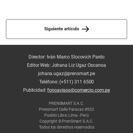
Siguiente artículo
Director: Iván Marco Slocovich Pardo
Editor Web: Johana Liz Ugaz Oscanoa
johana.ugaz@prensmart.pe
Teléfono: (+511) 311 6500
Publicidad:
fonoavisos@comercio.com.pe
PRENSMART S.A.C.
Prensmart Calle Paracas #532
Pueblo Libre, Lima - Perú
Copyright © PrenSmart S.A.C.
Todos los derechos reservados