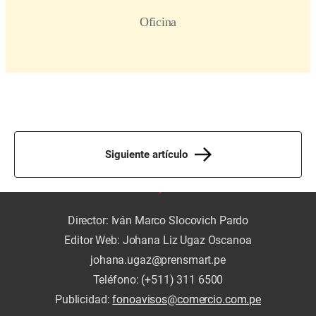
Siguiente artículo
Director: Iván Marco Slocovich Pardo
Editor Web: Johana Liz Ugaz Oscanoa
johana.ugaz@prensmart.pe
Teléfono: (+511) 311 6500
Publicidad:
fonoavisos@comercio.com.pe