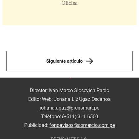
Siguiente artículo
Director: Iván Marco Slocovich Pardo
Editor Web: Johana Liz Ugaz Oscanoa
johana.ugaz@prensmart.pe
Teléfono: (+511) 311 6500
Publicidad:
fonoavisos@comercio.com.pe
PRENSMART S.A.C.