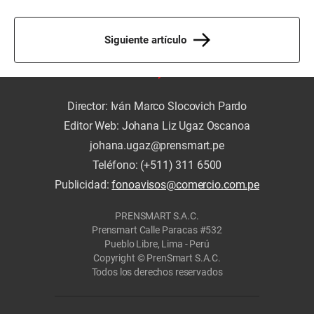
Siguiente artículo
Director: Iván Marco Slocovich Pardo
Editor Web: Johana Liz Ugaz Oscanoa
johana.ugaz@prensmart.pe
Teléfono: (+511) 311 6500
Publicidad:
fonoavisos@comercio.com.pe
PRENSMART S.A.C.
Prensmart Calle Paracas #532
Pueblo Libre, Lima - Perú
Copyright © PrenSmart S.A.C.
Todos los derechos reservados