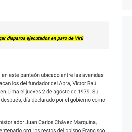
igar disparos ejecutados en paro de Virú
 en este panteón ubicado entre las avenidas
can los del fundador del Apra, Víctor Raúl
ó en Lima el jueves 2 de agosto de 1979. Su
 después, día declarado por el gobierno como
 historiador Juan Carlos Chávez Marquina,
icentenario.org, los restos del obispo Francisco