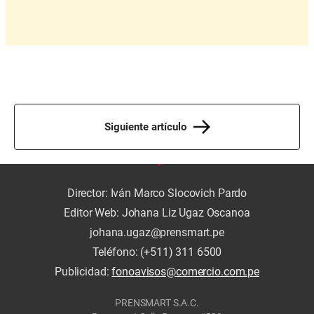
Siguiente artículo
Director: Iván Marco Slocovich Pardo
Editor Web: Johana Liz Ugaz Oscanoa
johana.ugaz@prensmart.pe
Teléfono: (+511) 311 6500
Publicidad:
fonoavisos@comercio.com.pe
PRENSMART S.A.C.