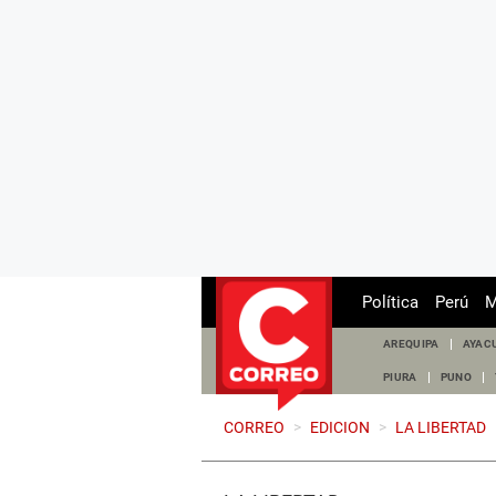
Política
Perú
M
AREQUIPA
AYAC
PIURA
PUNO
CORREO
>
EDICION
>
LA LIBERTAD