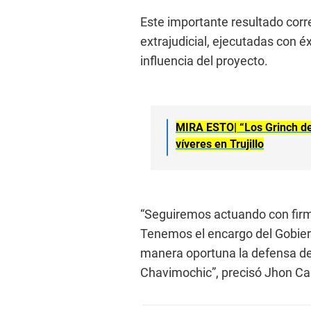
Este importante resultado cor
extrajudicial, ejecutadas con é
influencia del proyecto.
MIRA ESTO|
“Los Grinch d
víveres en Trujillo
“Seguiremos actuando con firme
Tenemos el encargo del Gobier
manera oportuna la defensa de 
Chavimochic”, precisó Jhon Ca