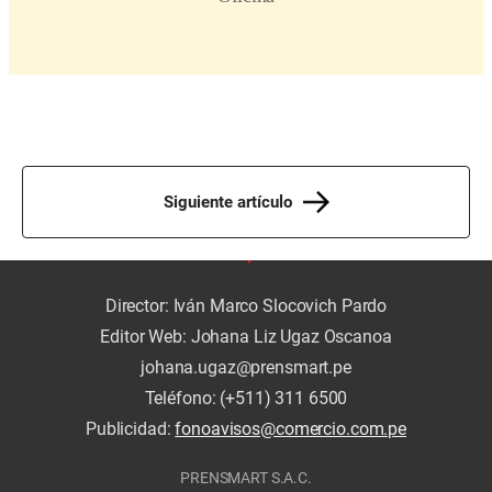
Siguiente artículo
Director: Iván Marco Slocovich Pardo
Editor Web: Johana Liz Ugaz Oscanoa
johana.ugaz@prensmart.pe
Teléfono: (+511) 311 6500
Publicidad:
fonoavisos@comercio.com.pe
PRENSMART S.A.C.