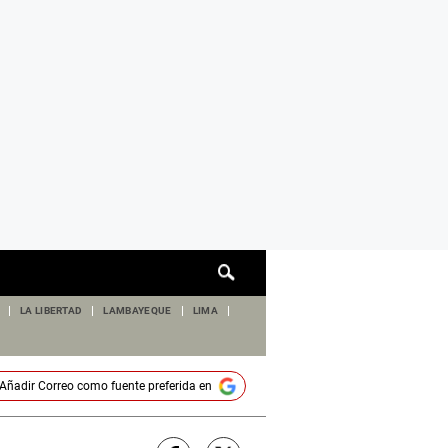
Cuadro
de
búsqueda
LA LIBERTAD
LAMBAYEQUE
LIMA
Añadir
Correo
como fuente preferida en