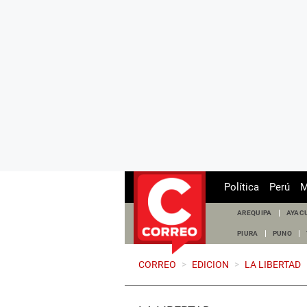
Política
Perú
M
AREQUIPA
AYAC
PIURA
PUNO
CORREO
>
EDICION
>
LA LIBERTAD