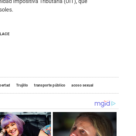
idad Impositiva Tributaria (UIT), que
soles.
NLACE
bertad
Trujillo
transporte público
acoso sexual