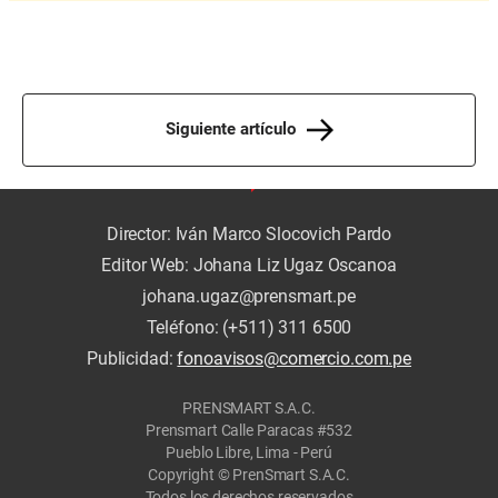
Siguiente artículo
Director: Iván Marco Slocovich Pardo
Editor Web: Johana Liz Ugaz Oscanoa
johana.ugaz@prensmart.pe
Teléfono: (+511) 311 6500
Publicidad:
fonoavisos@comercio.com.pe
PRENSMART S.A.C.
Prensmart Calle Paracas #532
Pueblo Libre, Lima - Perú
Copyright © PrenSmart S.A.C.
Todos los derechos reservados