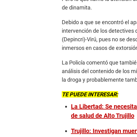
de dinamita.
Debido a que se encontró el apa
intervención de los detectives
(Depincri)-Virú, pues no se de
inmersos en casos de extorsión
La Policía comentó que también
análisis del contenido de los 
la droga y probablemente tamb
TE PUEDE INTERESAR:
La Libertad: Se necesita
de salud de Alto Trujillo
Trujillo: Investigan muer