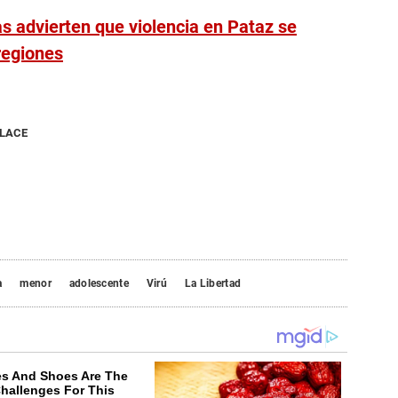
as advierten que violencia en Pataz se
regiones
NLACE
a
menor
adolescente
Virú
La Libertad