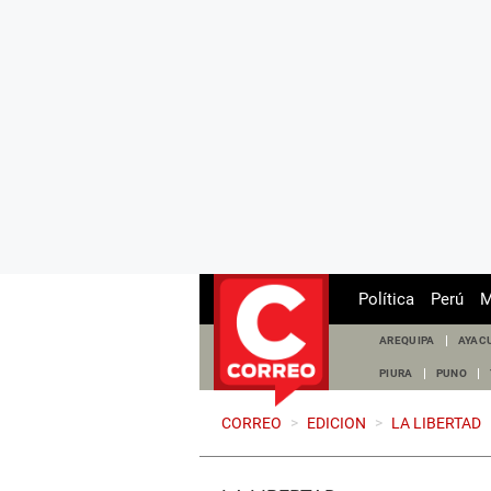
Política
Perú
M
AREQUIPA
AYAC
PIURA
PUNO
CORREO
>
EDICION
>
LA LIBERTAD