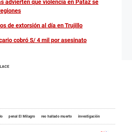
as advierten que violencia en Pataz se
regiones
 de extorsión al día en Trujillo
cario cobró S/ 4 mil por asesinato
NLACE
lo
penal El Milagro
reo hallado muerto
investigación