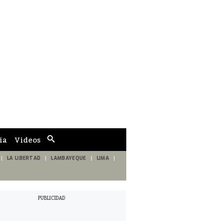
ia
Videos
Cuadro
de
búsqueda
LA LIBERTAD
LAMBAYEQUE
LIMA