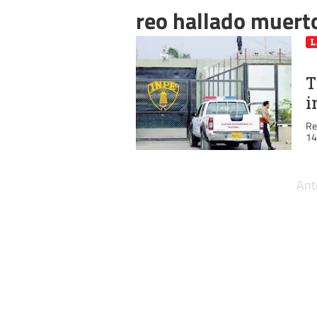
reo hallado muert
L
T
i
Re
14
Ant