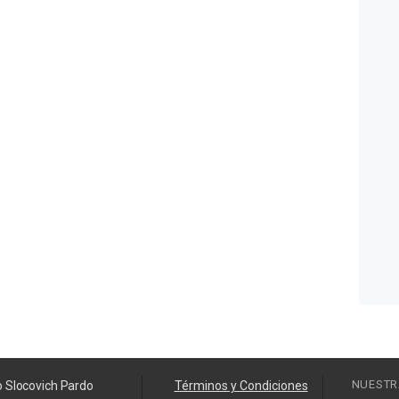
NUESTR
o Slocovich Pardo
Términos y Condiciones