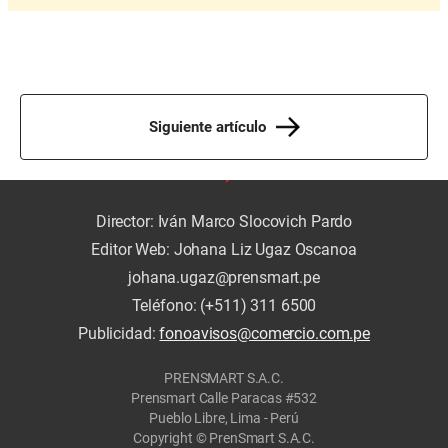
Siguiente artículo
Director: Iván Marco Slocovich Pardo
Editor Web: Johana Liz Ugaz Oscanoa
johana.ugaz@prensmart.pe
Teléfono: (+511) 311 6500
Publicidad:
fonoavisos@comercio.com.pe
PRENSMART S.A.C.
Prensmart Calle Paracas #532
Pueblo Libre, Lima - Perú
Copyright © PrenSmart S.A.C.