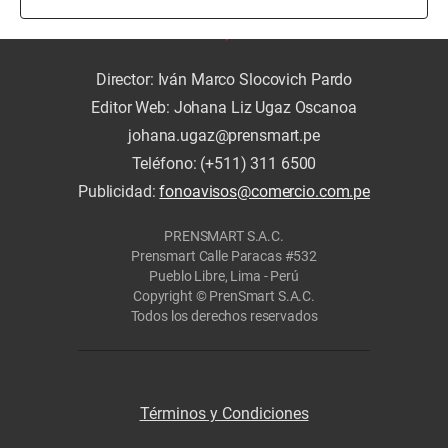
Director: Iván Marco Slocovich Pardo
Editor Web: Johana Liz Ugaz Oscanoa
johana.ugaz@prensmart.pe
Teléfono: (+511) 311 6500
Publicidad:
fonoavisos@comercio.com.pe
PRENSMART S.A.C.
Prensmart Calle Paracas #532
Pueblo Libre, Lima - Perú
Copyright © PrenSmart S.A.C.
Todos los derechos reservados
Términos y Condiciones