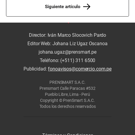
Siguiente artículo
Director: Iván Marco Slocovich Pardo
Editor Web: Johana Liz Ugaz Oscanoa
johana.ugaz@prensmart.pe
Teléfono: (+511) 311 6500
Publicidad:
fonoavisos@comercio.com.pe
PRENSMART S.A.C.
Prensmart Calle Paracas #532
Pueblo Libre, Lima - Perú
Copyright © PrenSmart S.A.C.
Todos los derechos reservados