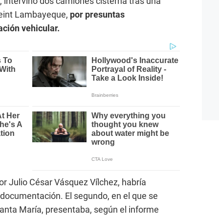
 intervino dos camiones cisterna tras una
ivreint Lambayeque,
por presuntas
ación vehicular.
or Julio César Vásquez Vílchez, habría
i documentación. El segundo, en el que se
nta María, presentaba, según el informe