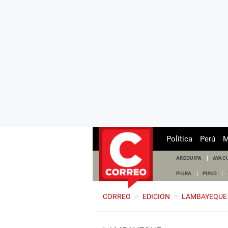
Política
Perú
M
AREQUIPA
AYAC
PIURA
PUNO
CORREO
>
EDICION
>
LAMBAYEQUE