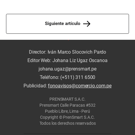
Siguiente artículo
Director: Iván Marco Slocovich Pardo
Editor Web: Johana Liz Ugaz Oscanoa
johana.ugaz@prensmart.pe
Teléfono: (+511) 311 6500
Publicidad:
fonoavisos@comercio.com.pe
PRENSMART S.A.C.
Prensmart Calle Paracas #532
Pueblo Libre, Lima - Perú
Copyright © PrenSmart S.A.C.
Todos los derechos reservados