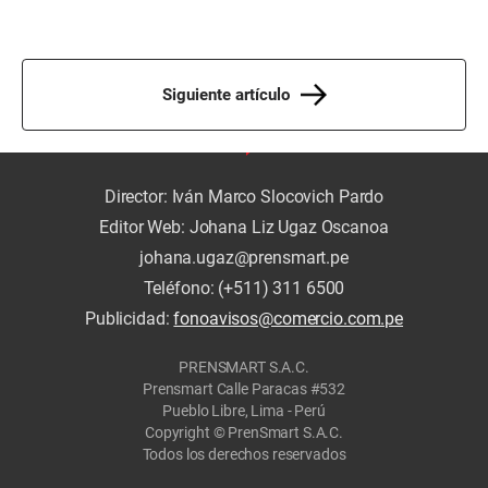
Siguiente artículo
Director: Iván Marco Slocovich Pardo
Editor Web: Johana Liz Ugaz Oscanoa
johana.ugaz@prensmart.pe
Teléfono: (+511) 311 6500
Publicidad:
fonoavisos@comercio.com.pe
PRENSMART S.A.C.
Prensmart Calle Paracas #532
Pueblo Libre, Lima - Perú
Copyright © PrenSmart S.A.C.
Todos los derechos reservados