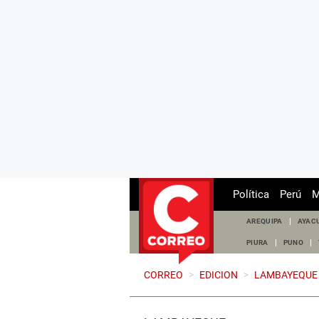
Política
Perú
M
AREQUIPA
AYAC
PIURA
PUNO
CORREO
>
EDICION
>
LAMBAYEQUE