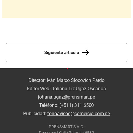
Siguiente artículo
Director: Iván Marco Slocovich Pardo
Editor Web: Johana Liz Ugaz Oscanoa
johana.ugaz@prensmart.pe
Teléfono: (+511) 311 6500
Publicidad:
fonoavisos@comercio.com.pe
PRENSMART S.A.C.
Prensmart Calle Paracas #532