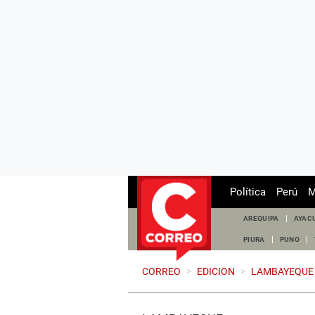
Política
Perú
M
AREQUIPA
AYAC
PIURA
PUNO
CORREO
>
EDICION
>
LAMBAYEQUE