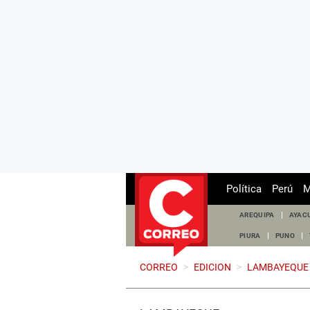
Política
Perú
M
AREQUIPA
AYAC
PIURA
PUNO
CORREO
>
EDICION
>
LAMBAYEQUE