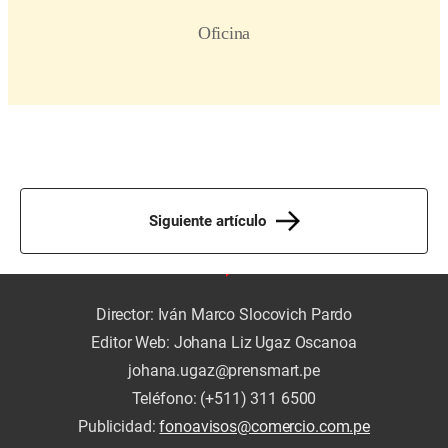
Siguiente artículo
Director: Iván Marco Slocovich Pardo
Editor Web: Johana Liz Ugaz Oscanoa
johana.ugaz@prensmart.pe
Teléfono: (+511) 311 6500
Publicidad:
fonoavisos@comercio.com.pe