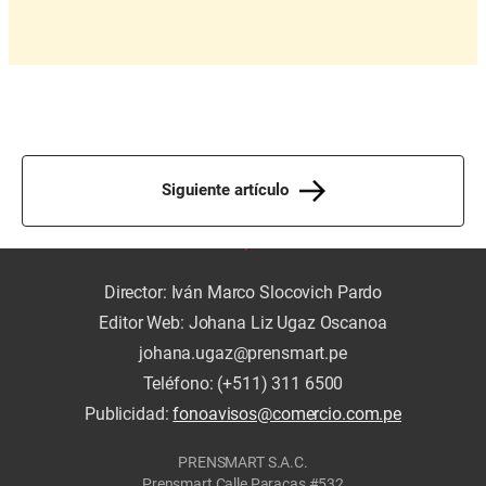
Siguiente artículo
Director: Iván Marco Slocovich Pardo
Editor Web: Johana Liz Ugaz Oscanoa
johana.ugaz@prensmart.pe
Teléfono: (+511) 311 6500
Publicidad:
fonoavisos@comercio.com.pe
PRENSMART S.A.C.
Prensmart Calle Paracas #532