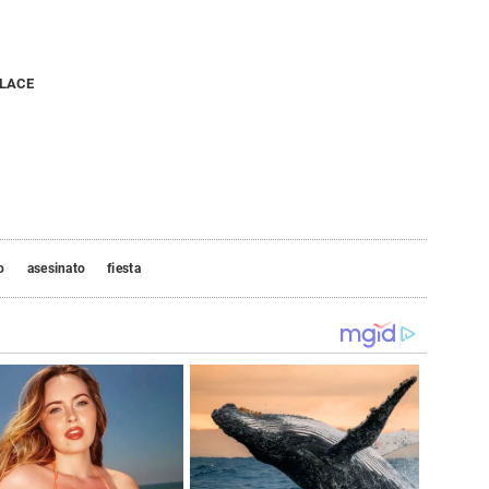
NLACE
o
asesinato
fiesta