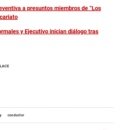
preventiva a presuntos miembros de “Los
icariato
rmales y Ejecutivo inician diálogo tras
NLACE
y
conductor