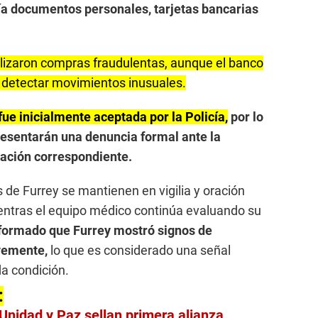
ía documentos personales, tarjetas bancarias
alizaron compras fraudulentas, aunque el banco
s detectar movimientos inusuales.
fue inicialmente aceptada por la Policía,
por lo
esentarán una denuncia formal ante la
igación correspondiente.
 de Furrey se mantienen en vigilia y oración
entras el equipo médico continúa evaluando su
formado que Furrey mostró signos de
vemente,
lo que es considerado una señal
da condición.
:
Unidad y Paz sellan primera alianza