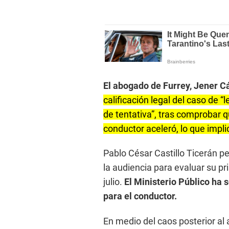
El abogado de Furrey, Jener Cá
calificación legal del caso de 
de tentativa”, tras comprobar 
conductor aceleró, lo que impli
Pablo César Castillo Ticerán p
la audiencia para evaluar su p
julio.
El Ministerio Público ha 
para el conductor.
En medio del caos posterior al 