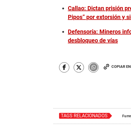
Callao: Dictan prisión 
Pipos” por extorsión y s
Defensoría: Mineros info
desbloqueo de vías
COPIAR E
TAGS RELACIONADOS
Furre