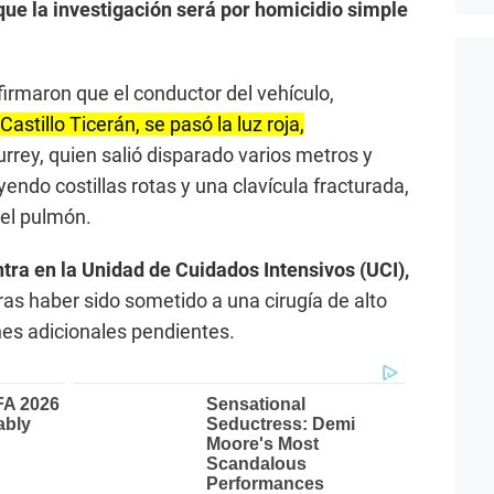
que la investigación será por homicidio simple
rmaron que el conductor del vehículo,
astillo Ticerán, se pasó la luz roja,
rey, quien salió disparado varios metros y
uyendo costillas rotas y una clavícula fracturada,
el pulmón.
tra en la Unidad de Cuidados Intensivos (UCI),
ras haber sido sometido a una cirugía de alto
nes adicionales pendientes.