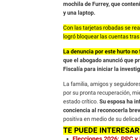
mochila de Furrey, que conten
y una laptop.
Con las tarjetas robadas se re
logró bloquear las cuentas tra
La denuncia por este hurto no 
que el abogado anunció que pr
Fiscalía para iniciar la invest
La familia, amigos y seguidores
por su pronta recuperación, mi
estado crítico.
Su esposa ha in
conciencia al reconocerla bre
positiva en medio de su delica
TE PUEDE INTERESAR
Elecciones 2026: PPC y 