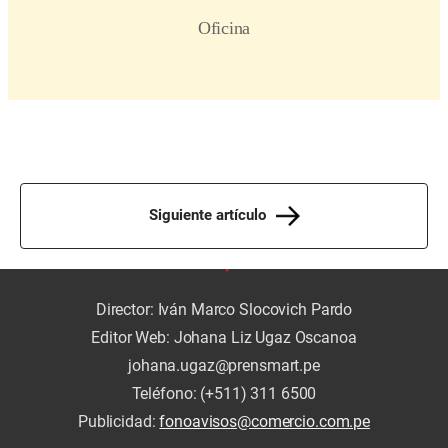
Siguiente artículo
Director: Iván Marco Slocovich Pardo
Editor Web: Johana Liz Ugaz Oscanoa
johana.ugaz@prensmart.pe
Teléfono: (+511) 311 6500
Publicidad:
fonoavisos@comercio.com.pe