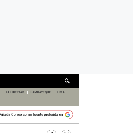
Cuadro
de
búsqueda
LA LIBERTAD
LAMBAYEQUE
LIMA
Añadir
Correo
como fuente preferida en